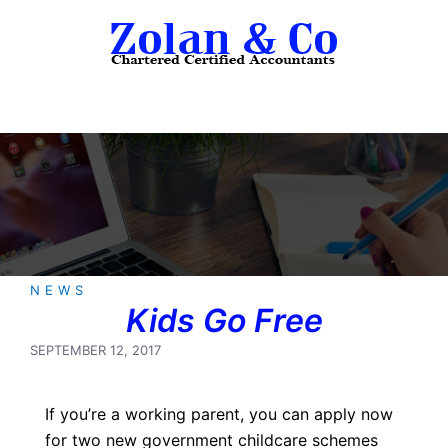
Skip
to
content
NEWS
Kids Go Free
SEPTEMBER 12, 2017
If you’re a working parent, you can apply now
for two new government childcare schemes